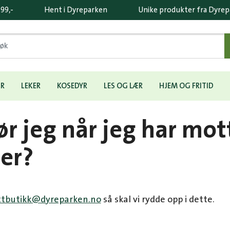
 99,-
Hent i Dyreparken
Unike produkter fra Dyre
ÆR
LEKER
KOSEDYR
LES OG LÆR
HJEM OG FRITID
ør jeg når jeg har mot
rer?
ttbutikk@dyreparken.no
så skal vi rydde opp i dette.