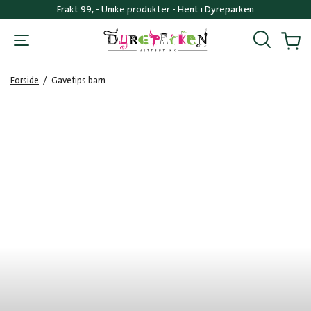
Frakt 99, - Unike produkter - Hent i Dyreparken
Søk
Handl
Forside
/
Gavetips barn