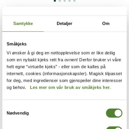
Gavetips til de eldste barna
BARN 7-12 ÅR
Samtykke
Detaljer
Om
Her finner du gavetips til barneskolebarn. Vi har
plukket ut produkter som krever mestring
Småkjeks
gjennom lesing, læring og lek. Her finner du også
Vi ønsker å gi deg en nettopplevelse som er like deilig
produkter som passer i skolehverdagen, som
som en nybakt kjeks rett fra ovnen! Derfor bruker vi våre
drikkeflasker, matbokser og sekker.
helt egne “virtuelle kjeks” - eller som de kalles på
internett, cookies (informasjonskapsler). Magisk tilpasset
for deg, med ingredienser som gjenspeiler dine interesser
og behov.
Les mer om vår bruk av småkjeks her.
Samtykkevalg
Nødvendig