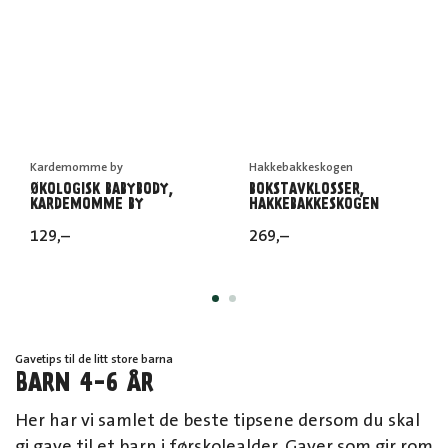
Kardemomme by
Hakkebakkeskogen
ØKOLOGISK BABYBODY,
BOKSTAVKLOSSER,
KARDEMOMME BY
HAKKEBAKKESKOGEN
129
,–
269
,–
Gavetips til de litt store barna
BARN 4-6 ÅR
Her har vi samlet de beste tipsene dersom du skal
gi gave til et barn i førskolealder. Gaver som gir rom