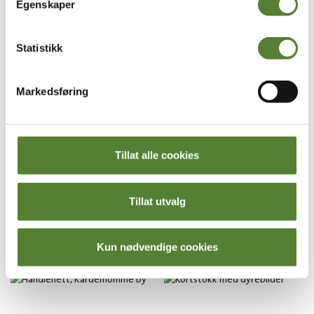
Egenskaper
Kardemomme by
KuToppen
BOK, FOLK OG RØVERE I
KUTOPPEN –
Statistikk
KARDEMOMME BY
FORSTØRRELSESGLASS
249
,–
99
,–
Markedsføring
Gavetips til tenåringen
Tillat alle cookies
BARN 13+
Her finner du gavetips til tenåringen. Gymbag eller
Tillat utvalg
handlenett med morsomme mønstre og farger,
kortstokk og drikkeflaske er noe av det du finner
Kun nødvendige cookies
her.