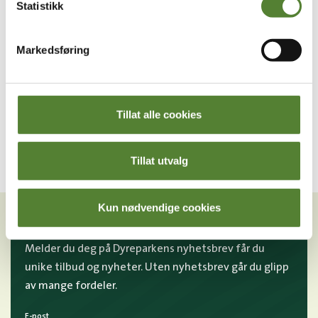
Statistikk
Markedsføring
Dyreparken
PARAPLY, KUTOPPEN BARN
SEKK, DYREMØNSTER
149
,–
GUL/OKER, 15L
379
,–
Tillat alle cookies
Tillat utvalg
VIL DU HA NYHETSBREV FRA
Kun nødvendige cookies
OSS?
Melder du deg på Dyreparkens nyhetsbrev får du
unike tilbud og nyheter. Uten nyhetsbrev går du glipp
av mange fordeler.
E-post