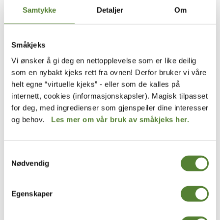
Samtykke
Detaljer
Om
Småkjeks
Vi ønsker å gi deg en nettopplevelse som er like deilig
som en nybakt kjeks rett fra ovnen! Derfor bruker vi våre
helt egne “virtuelle kjeks” - eller som de kalles på
Kaptein Sabeltanns Verden
Hakkebakkeskogen
internett, cookies (informasjonskapsler). Magisk tilpasset
PARAPLY MED
PLAKAT A4, BAMSEFAR
SVERDHÅNDTAK -BARN
for deg, med ingredienser som gjenspeiler dine interesser
40
,–
og behov.
Les mer om vår bruk av småkjeks her.
199
,–
Samtykkevalg
Nødvendig
Egenskaper