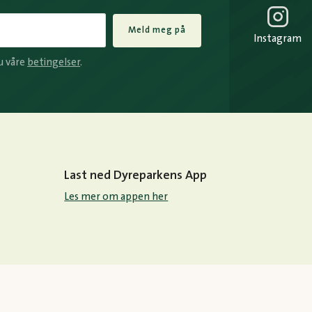
Meld meg på
Instagram
u våre
betingelser
.
Last ned Dyreparkens App
Les mer om appen her