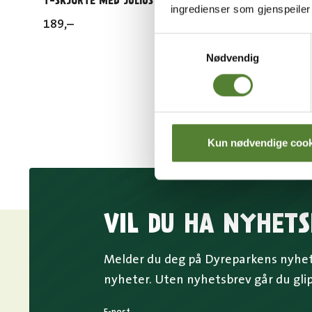
T-SKJORTE MED JULIUSTRYKK
ØKOLOGI
ingredienser som gjenspeile
KARDEM
189
,–
139
,–
Samtykkevalg
Nødvendig
Kun nødvendige cook
VIL DU HA NYHETS
Melder du deg på Dyreparkens nyhets
nyheter. Uten nyhetsbrev går du gli
E-post