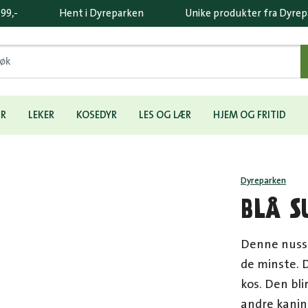
 99,-
Hent i Dyreparken
Unike produkter fra Dyre
ÆR
LEKER
KOSEDYR
LES OG LÆR
HJEM OG FRITID
Dyreparken
BLÅ S
Denne nusse
de minste. D
kos. Den bli
andre kanin