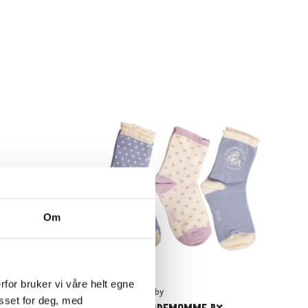
Om
rfor bruker vi våre helt egne
Kardemomme by
asset for deg, med