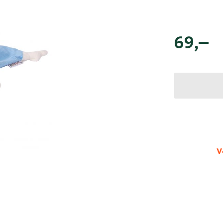
69
,–