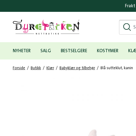
Frakt
Hovedmeny
NYHETER
SALG
BESTSELGERE
KOSTYMER
KL
Forside
/
Butikk
/
Klær
/
Babyklær og tilbehør
/
Blå sutteklut, kanin