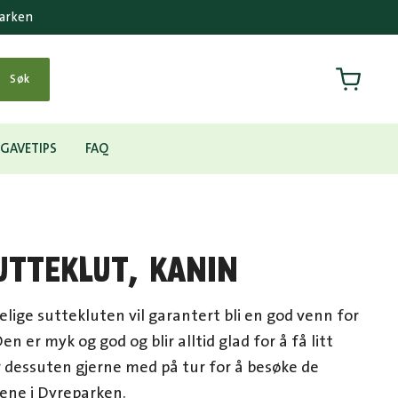
parken
Handlek
Søk
GAVETIPS
FAQ
UTTEKLUT, KANIN
lige suttekluten vil garantert bli en god venn for
en er myk og god og blir alltid glad for å få litt
r dessuten gjerne med på tur for å besøke de
ene i Dyreparken.