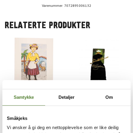
Varenummer: 7072895006132
RELATERTE PRODUKTER
Samtykke
Detaljer
Om
Kardemomme by
Kaptein Sabeltanns Verden
KARDEMOMME BY PLAKAT
KAPTEIN SABELTANNS
A4, TANTE SOFIE
SKATTEPOSE
Småkjeks
40
,–
149
,–
Vi ønsker å gi deg en nettopplevelse som er like deilig