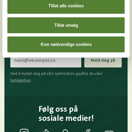
OSS?
Tillat alle cookies
Melder du deg på Dyreparkens nyhetsbrev får du
Tillat utvalg
unike tilbud og nyheter. Uten nyhetsbrev går du glipp
av mange fordeler.
Kun nødvendige cookies
E-post
Meld meg på
Ved å melde deg på vårt nyhetsbrev godtar du våre
betingelser
.
Følg oss på
sosiale medier!