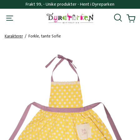
Frakt 99, - Unike produkter - Hent i Dyreparken
Søk
Handl
Karakterer
/
Forkle, tante Sofie