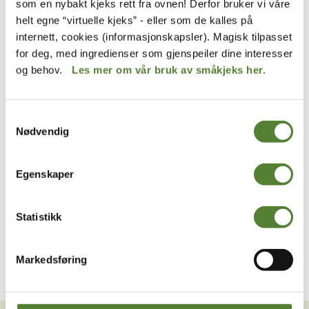
som en nybakt kjeks rett fra ovnen! Derfor bruker vi våre
helt egne “virtuelle kjeks” - eller som de kalles på
internett, cookies (informasjonskapsler). Magisk tilpasset
for deg, med ingredienser som gjenspeiler dine interesser
og behov.
Les mer om vår bruk av småkjeks her.
Samtykkevalg
Nødvendig
Kardemomme by
Kardemomme by
Egenskaper
KARDEMOMME BY –
TANTE SOFIES KJOLE
TANTE SOFIES HATT
449
,–
249
,–
Statistikk
Markedsføring
VIL DU HA NYHETSBREV FRA