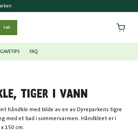
parken
Handlek
Søk
GAVETIPS
FAQ
LE, TIGER I VANN
fint håndkle med bilde av en av Dyreparkens tigre
eg med et bad i sommervarmen. Håndkleet er i
 x 150 cm.