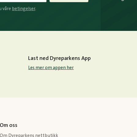
u våre
betingelser
.
Last ned Dyreparkens App
Les mer om appen her
Om oss
Om Dyreparkens nettbutikk