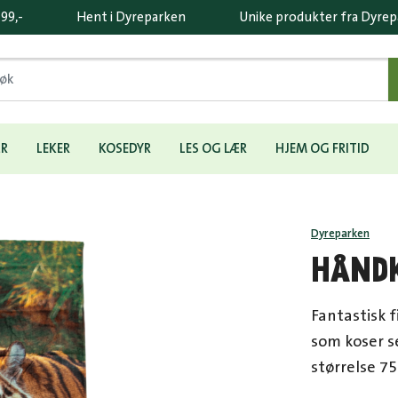
 99,-
Hent i Dyreparken
Unike produkter fra Dyre
ÆR
LEKER
KOSEDYR
LES OG LÆR
HJEM OG FRITID
Dyreparken
HÅNDK
Fantastisk 
som koser s
størrelse 75