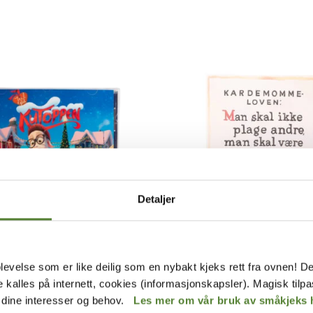
Detaljer
Kardemomme by
levelse som er like deilig som en nybakt kjeks rett fra ovnen! De
L PÅ KUTOPPEN
PLAKAT A4, KARDEMOMME
de kalles på internett, cookies (informasjonskapsler). Magisk tilp
r dine interesser og behov.
Les mer om vår bruk av småkjeks 
40
,–
:
149
,–