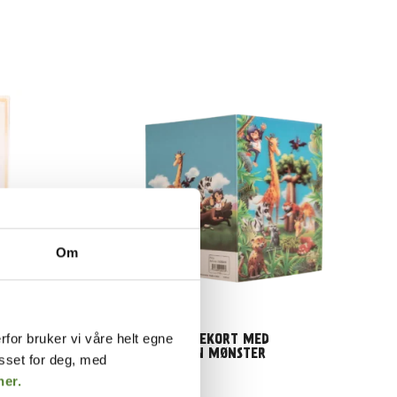
Om
TOSIDIG BILDEKORT MED
rfor bruker vi våre helt egne
DYREPARKEN MØNSTER
LOVEN
asset for deg, med
her.
29
,–