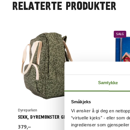
RELATERTE PRODUKTER
SALG
Samtykke
Småkjeks
Dyreparken
KuToppen
Vi ønsker å gi deg en nettopp
SEKK, DYREMØNSTER GRØNN, 15L
CD – JU
“virtuelle kjeks” - eller som 
ingredienser som gjenspeile
379
,–
99
,–
Før