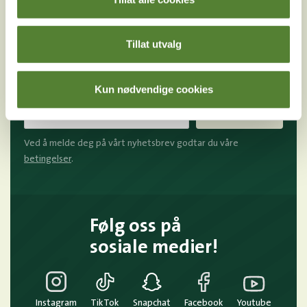
Melder du deg på Dyreparkens nyhetsbrev får du
unike tilbud og nyheter. Uten nyhetsbrev går du glipp
Tillat utvalg
av mange fordeler.
E-post
Kun nødvendige cookies
Meld meg på
Ved å melde deg på vårt nyhetsbrev godtar du våre
betingelser
.
Følg oss på
sosiale medier!
Instagram
TikTok
Snapchat
Facebook
Youtube