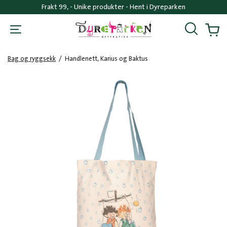
Frakt 99, - Unike produkter - Hent i Dyreparken
Søk
Handl
Bag og ryggsekk
/
Handlenett, Karius og Baktus