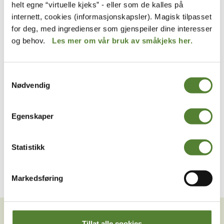
helt egne “virtuelle kjeks” - eller som de kalles på
internett, cookies (informasjonskapsler). Magisk tilpasset
for deg, med ingredienser som gjenspeiler dine interesser
og behov.
Les mer om vår bruk av småkjeks her.
Samtykkevalg
Kardemomme by
Kardemomme by
Nødvendig
KARDEMOMME BY PLAKAT
DRIKKEFLASKE,
A4, TANTE SOFIE
KARDEMOMME BY MED
EKSTRA KORK/TUT
40
,–
Egenskaper
249
,–
Statistikk
Markedsføring
VIL DU HA NYHETSBREV FRA
OSS?
Tillat alle cookies