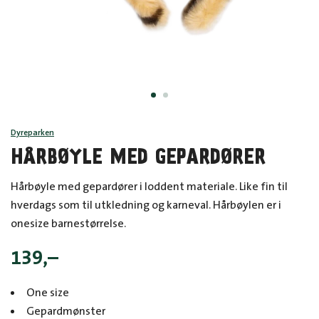
Dyreparken
HÅRBØYLE MED GEPARDØRER
Hårbøyle med gepardører i loddent materiale. Like fin til
hverdags som til utkledning og karneval. Hårbøylen er i
onesize barnestørrelse.
139
,–
One size
Gepardmønster