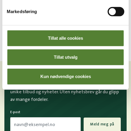
Hakkebakkeskogen
Kaptein Sabeltanns Verden
Markedsføring
KLATREMUS GENSER
KOSTYME, PINKY
199
,–
469
,–
Tillat alle cookies
Tillat utvalg
VIL DU HA NYHETSBREV FRA
OSS?
Kun nødvendige cookies
Melder du deg på Dyreparkens nyhetsbrev får du
unike tilbud og nyheter. Uten nyhetsbrev går du glipp
av mange fordeler.
E-post
Meld meg på