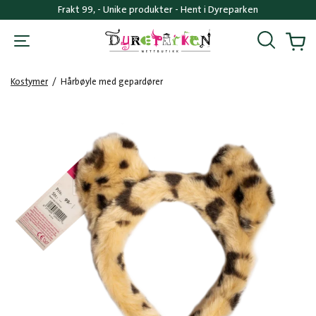
Frakt 99, - Unike produkter - Hent i Dyreparken
Søk
Handl
Kostymer
/
Hårbøyle med gepardører