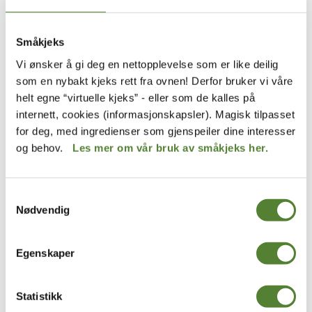
Småkjeks
Vi ønsker å gi deg en nettopplevelse som er like deilig
som en nybakt kjeks rett fra ovnen! Derfor bruker vi våre
helt egne “virtuelle kjeks” - eller som de kalles på
Kaptein Sabeltanns Verden
Hakkebakkeskogen
internett, cookies (informasjonskapsler). Magisk tilpasset
GREVEN AV GRALS JAKKE
KLATREMUS-BUKSE
for deg, med ingredienser som gjenspeiler dine interesser
399
,–
199
,–
og behov.
Les mer om vår bruk av småkjeks her.
Samtykkevalg
Nødvendig
Egenskaper
Statistikk