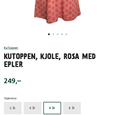
KuToppen
KUTOPPEN, KJOLE, ROSA MED
EPLER
249
,–
Størrelse
2 år
4 år
6 år
8 år