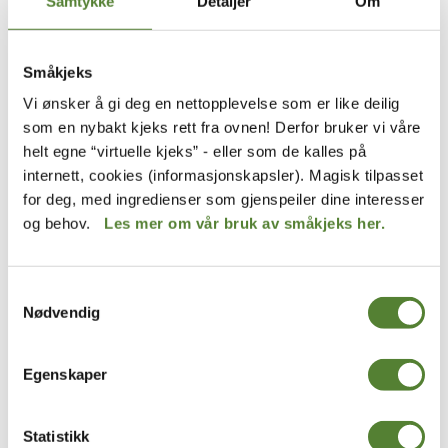
Samtykke
Detaljer
Om
Småkjeks
Vi ønsker å gi deg en nettopplevelse som er like deilig
som en nybakt kjeks rett fra ovnen! Derfor bruker vi våre
Kaptein Sabeltanns Verden
Hakkebakkeskogen
helt egne “virtuelle kjeks” - eller som de kalles på
SOKKER 3 PK, KAPTEIN
PYSJAMAS, MIKKEL REV –
internett, cookies (informasjonskapsler). Magisk tilpasset
SABELTANN
ØKOLOGISK
for deg, med ingredienser som gjenspeiler dine interesser
299
,–
og behov.
Les mer om vår bruk av småkjeks her.
Samtykkevalg
Nødvendig
Egenskaper
Statistikk