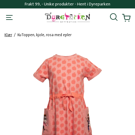
Frakt 99, - Unike produkter - Hent i Dyreparken
Søk
Handl
Klær
/
KuToppen, kjole, rosa med epler