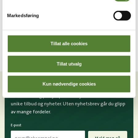
Kardemomme by
Kaptein Sabeltanns Verden
Markedsføring
PYJAMAS BESTEMOR
KAPTEIN SABELTANN-
SKOGMUS
JOGGEDRESS
249
,–
399
,–
Tillat alle cookies
Tillat utvalg
VIL DU HA NYHETSBREV FRA
OSS?
Kun nødvendige cookies
Melder du deg på Dyreparkens nyhetsbrev får du
unike tilbud og nyheter. Uten nyhetsbrev går du glipp
av mange fordeler.
E-post