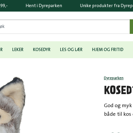
 99,-
Hent i Dyreparken
Unike produkter fra Dyre
ÆR
LEKER
KOSEDYR
LES OG LÆR
HJEM OG FRITID
Dyreparken
KOSED
God og myk 
både til kos 