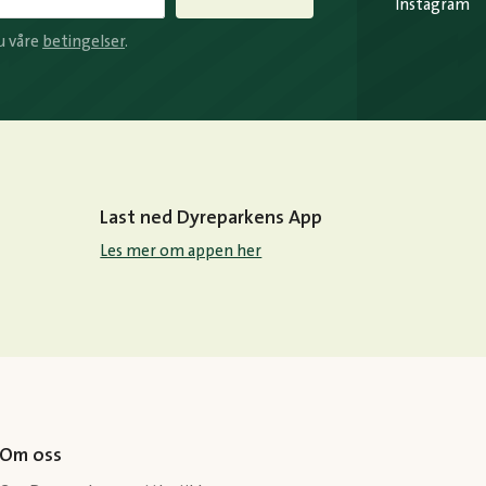
Instagram
u våre
betingelser
.
Last ned Dyreparkens App
Les mer om appen her
Om oss