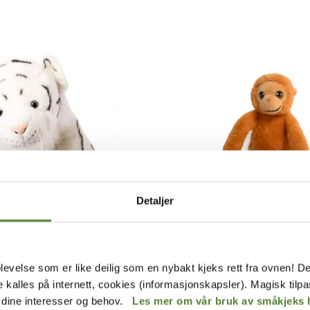
Detaljer
ORANGUTANG LANGE ARMER
SEDYR, 75 CM
levelse som er like deilig som en nybakt kjeks rett fra ovnen! De
249
,–
de kalles på internett, cookies (informasjonskapsler). Magisk tilp
r dine interesser og behov.
Les mer om vår bruk av småkjeks 