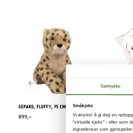
Samtykke
Småkjeks
GEPARD, FLUFFY, 75 CM
Dyreparken
TIGER-KO
Vi ønsker å gi deg en nettopp
899
,–
“virtuelle kjeks” - eller som 
849
,–
ingredienser som gjenspeile