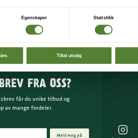
Egenskaper
Statistikk
ies
Tillat utvalg
BREV FRA OSS?
brev får du unike tilbud og
pp av mange fordeler.
Meld meg på