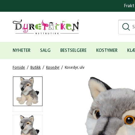
Frakt
Hovedmeny
NYHETER
SALG
BESTSELGERE
KOSTYMER
KL
Forside
/
Butikk
/
Kosedyr
/
Kosedyr, ulv