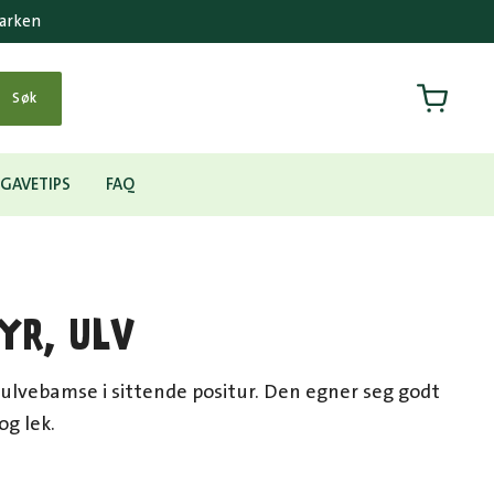
parken
Handlek
Søk
GAVETIPS
FAQ
YR, ULV
ulvebamse i sittende positur. Den egner seg godt
og lek.