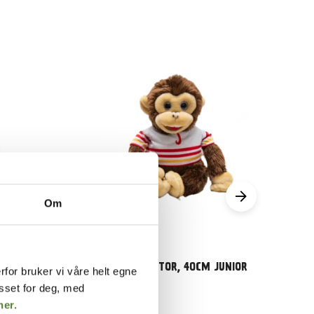
Om
, BRUN
Julius
JULIUSBAMSE STOR, 40CM JUNIOR
rfor bruker vi våre helt egne
asset for deg, med
399
,–
her.