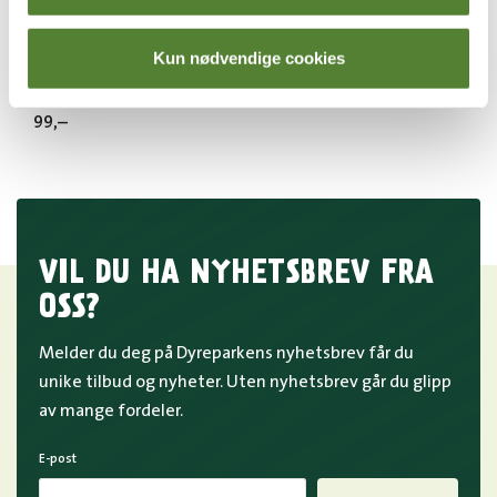
KuToppen
Kun nødvendige cookies
MOSK CAPS, MED ØRER OG
HORN
99
,–
VIL DU HA NYHETSBREV FRA
OSS?
Melder du deg på Dyreparkens nyhetsbrev får du
unike tilbud og nyheter. Uten nyhetsbrev går du glipp
av mange fordeler.
E-post