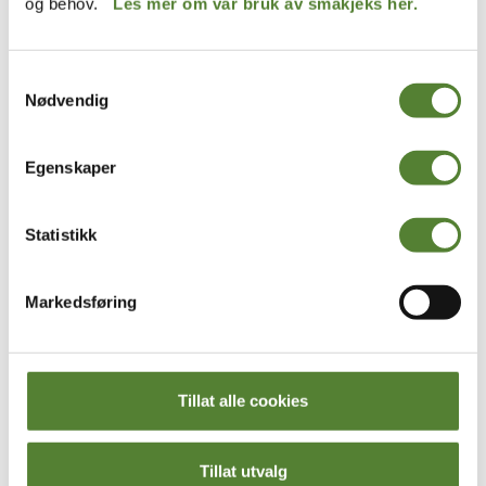
og behov.
Les mer om vår bruk av småkjeks her.
Samtykkevalg
Nødvendig
KuToppen
KuToppen
Egenskaper
LUE, KLARA FRA
RAMPONERINGSNISSEN,
KUTOPPEN
KUTOPPEN
Statistikk
199
,–
99
,–
Før:
199
,–
Markedsføring
Tillat alle cookies
Tillat utvalg