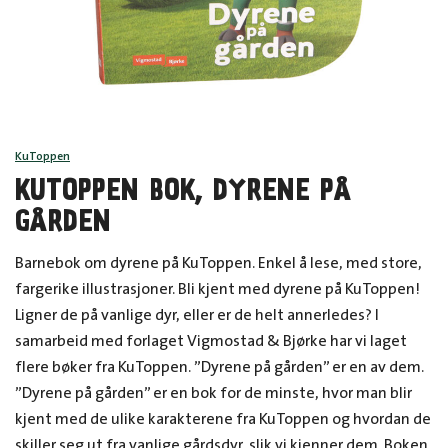
KuToppen
KUTOPPEN BOK, DYRENE PÅ
GÅRDEN
Barnebok om dyrene på KuToppen. Enkel å lese, med store,
fargerike illustrasjoner. Bli kjent med dyrene på KuToppen!
Ligner de på vanlige dyr, eller er de helt annerledes? I
samarbeid med forlaget Vigmostad & Bjørke har vi laget
flere bøker fra KuToppen. ”Dyrene på gården” er en av dem.
”Dyrene på gården” er en bok for de minste, hvor man blir
kjent med de ulike karakterene fra KuToppen og hvordan de
skiller seg ut fra vanlige gårdsdyr, slik vi kjenner dem. Boken