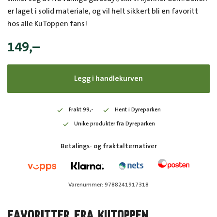
er laget i solid materiale, og vil helt sikkert bli en favoritt
hos alle KuToppen fans!
149
,–
Legg i handlekurven
Frakt 99,-
Hent i Dyreparken
Unike produkter fra Dyreparken
Betalings- og fraktalternativer
Varenummer: 9788241917318
FAVORITTER FRA KUTOPPEN