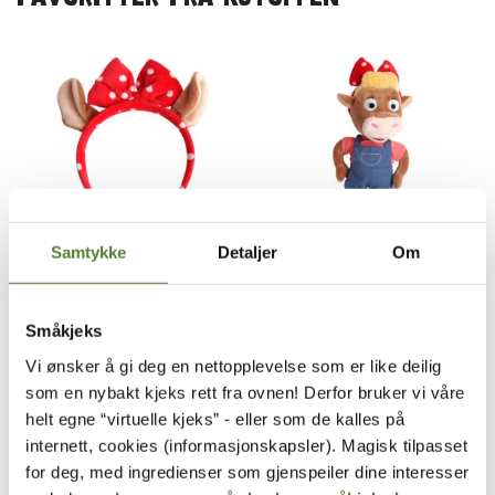
Samtykke
Detaljer
Om
KuToppen
KuToppen
HÅRBØYLE, KLARA FRA
KOSEDYR, KLARA FRA
KUTOPPEN
KUTOPPEN
Småkjeks
139
,–
249
,–
Vi ønsker å gi deg en nettopplevelse som er like deilig
som en nybakt kjeks rett fra ovnen! Derfor bruker vi våre
helt egne “virtuelle kjeks” - eller som de kalles på
SALG
internett, cookies (informasjonskapsler). Magisk tilpasset
for deg, med ingredienser som gjenspeiler dine interesser