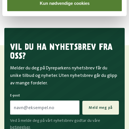
Kun nødvendige cookies
139
,–
349
,–
VIL DU HA NYHETSBREV FRA
OSS?
Melder du deg på Dyreparkens nyhetsbrev får du
unike tilbud og nyheter. Uten nyhetsbrev går du glipp
av mange fordeler.
E-post
Meld meg på
Ved å melde deg på vårt nyhetsbrev godtar du våre
betingelser
.