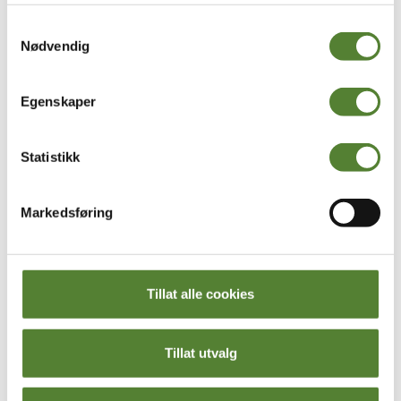
Samtykkevalg
Nødvendig
Kaptein Sabeltanns Verden
Kardemomme by
SOKKER 3 PK, KAPTEIN
T-SKJORTE KARDEMOMME
SABELTANN
BY LOVEN
Egenskaper
249
,–
Statistikk
Markedsføring
Tillat alle cookies
Tillat utvalg
Kardemomme by
Kaptein Sabeltanns Verden
BABYDRESS, LILLA PRIKKER
FLEECEJAKKE BARN,
– KARDEMOMME BY
KAPTEIN SABELTANN