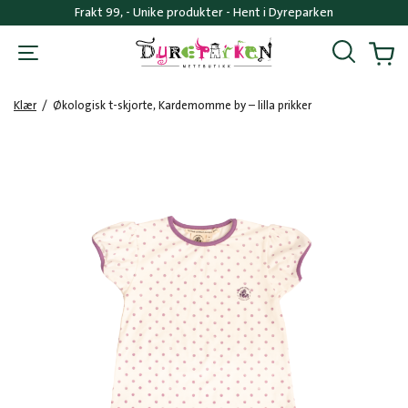
Frakt 99, - Unike produkter - Hent i Dyreparken
Søk
Handl
Klær
/
Økologisk t-skjorte, Kardemomme by – lilla prikker