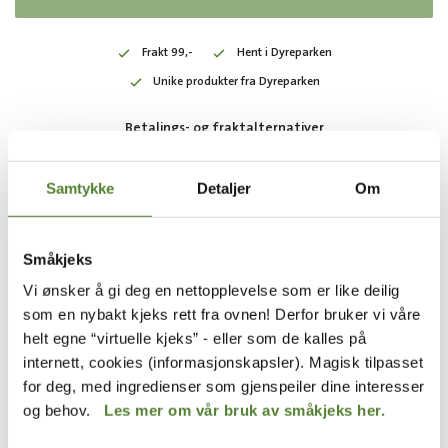
Frakt 99,-
Hent i Dyreparken
Unike produkter fra Dyreparken
Betalings- og fraktalternativer
Samtykke
Detaljer
Om
RELATERTE PRODUKTER
Småkjeks
Vi ønsker å gi deg en nettopplevelse som er like deilig
som en nybakt kjeks rett fra ovnen! Derfor bruker vi våre
helt egne “virtuelle kjeks” - eller som de kalles på
internett, cookies (informasjonskapsler). Magisk tilpasset
for deg, med ingredienser som gjenspeiler dine interesser
og behov.
Les mer om vår bruk av småkjeks her.