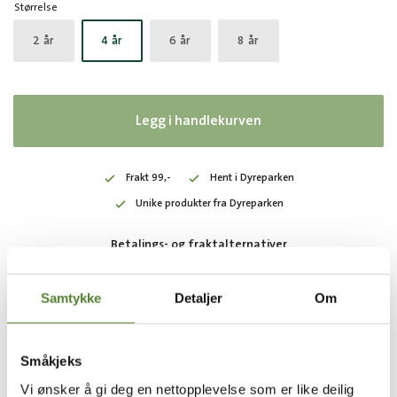
Størrelse
2 år
4 år
6 år
8 år
Legg i handlekurven
Frakt 99,-
Hent i Dyreparken
Unike produkter fra Dyreparken
Betalings- og fraktalternativer
Samtykke
Detaljer
Om
KANSKJE LIKER DU OGSÅ:
Småkjeks
Vi ønsker å gi deg en nettopplevelse som er like deilig