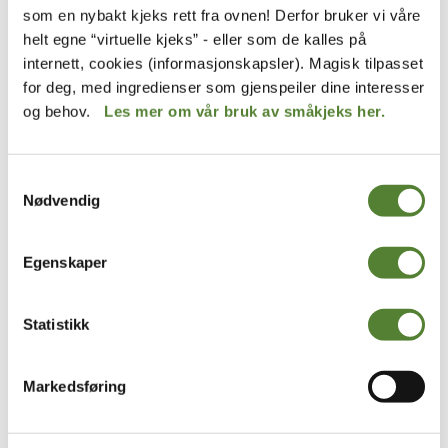
som en nybakt kjeks rett fra ovnen! Derfor bruker vi våre
helt egne “virtuelle kjeks” - eller som de kalles på
internett, cookies (informasjonskapsler). Magisk tilpasset
for deg, med ingredienser som gjenspeiler dine interesser
og behov.
Les mer om vår bruk av småkjeks her.
Samtykkevalg
Nødvendig
Kardemomme by
Kardemomme by
BABYDRESS, LILLA PRIKKER
ØKOLOGISK T-SKJORTE,
– KARDEMOMME BY
KARDEMOMME BY – LILLA
Egenskaper
PRIKKER
139
,–
139
,–
Statistikk
Markedsføring