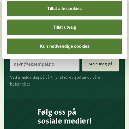
VIL DU HA NYHETSBREV FRA
Tillat alle cookies
OSS?
Melder du deg på Dyreparkens nyhetsbrev får du
Tillat utvalg
unike tilbud og nyheter. Uten nyhetsbrev går du glipp
av mange fordeler.
Kun nødvendige cookies
E-post
Meld meg på
Ved å melde deg på vårt nyhetsbrev godtar du våre
betingelser
.
Følg oss på
sosiale medier!