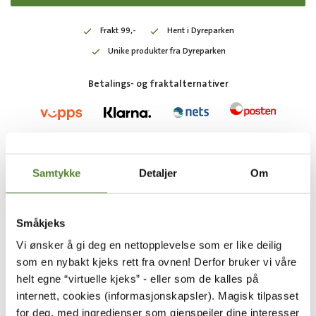
Frakt 99,-
Hent i Dyreparken
Unike produkter fra Dyreparken
Betalings- og fraktalternativer
Varenummer: 7072895004008
Samtykke
Detaljer
Om
KANSKJE LIKER DU OGSÅ:
Småkjeks
Vi ønsker å gi deg en nettopplevelse som er like deilig
som en nybakt kjeks rett fra ovnen! Derfor bruker vi våre
helt egne “virtuelle kjeks” - eller som de kalles på
internett, cookies (informasjonskapsler). Magisk tilpasset
for deg, med ingredienser som gjenspeiler dine interesser