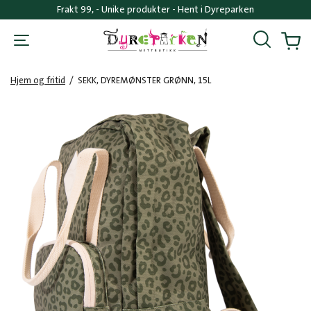
Frakt 99, - Unike produkter - Hent i Dyreparken
Søk
Handl
Hjem og fritid
/
SEKK, DYREMØNSTER GRØNN, 15L