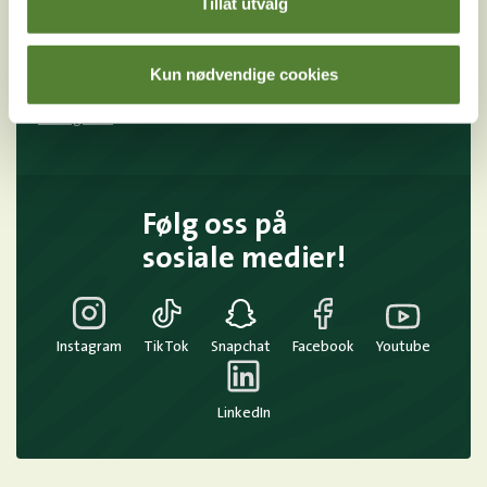
Tillat utvalg
Meld meg på
Kun nødvendige cookies
Ved å melde deg på vårt nyhetsbrev godtar du våre
betingelser
.
Følg oss på
sosiale medier!
Instagram
TikTok
Snapchat
Facebook
Youtube
LinkedIn