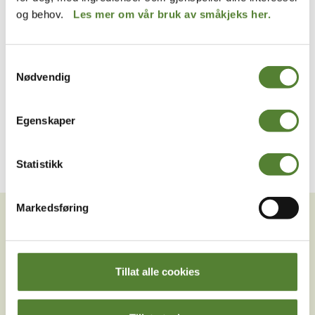
og behov.
Les mer om vår bruk av småkjeks her.
GULLMYNTER
Kaptein Sabeltanns Verden
SKATTEKISTE
99
,–
Samtykkevalg
379
,–
Nødvendig
Egenskaper
Statistikk
VIL DU HA NYHETSBREV FRA
Markedsføring
OSS?
Melder du deg på Dyreparkens nyhetsbrev får du
unike tilbud og nyheter. Uten nyhetsbrev går du glipp
Tillat alle cookies
av mange fordeler.