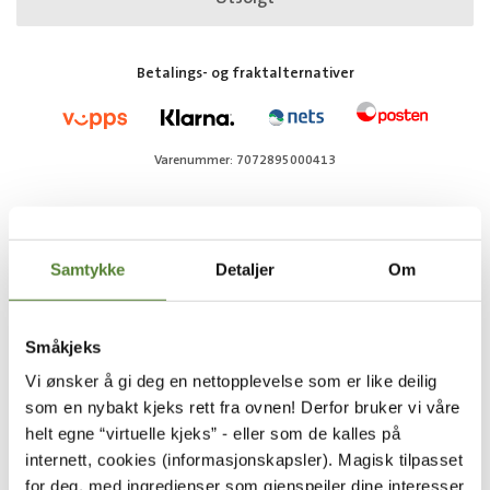
Betalings- og fraktalternativer
Varenummer: 7072895000413
FLERE SKATTER FRA KAPTEIN
SABELTANNS VERDEN
Samtykke
Detaljer
Om
Småkjeks
Vi ønsker å gi deg en nettopplevelse som er like deilig
som en nybakt kjeks rett fra ovnen! Derfor bruker vi våre
helt egne “virtuelle kjeks” - eller som de kalles på
internett, cookies (informasjonskapsler). Magisk tilpasset
for deg, med ingredienser som gjenspeiler dine interesser