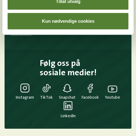
E-post
Tillat utvalg
Meld meg på
Kun nødvendige cookies
Ved å melde deg på vårt nyhetsbrev godtar du våre
betingelser
.
Følg oss på
sosiale medier!
Instagram
TikTok
Snapchat
Facebook
Youtube
LinkedIn