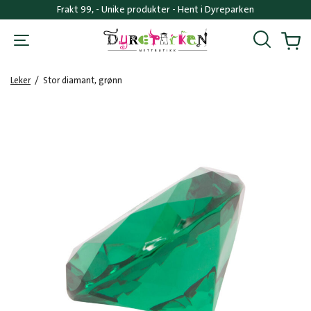
Frakt 99, - Unike produkter - Hent i Dyreparken
Søk
Handl
Leker
/
Stor diamant, grønn