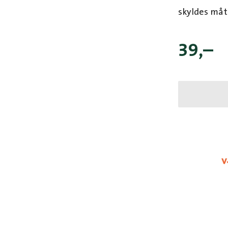
skyldes måt
39
,–