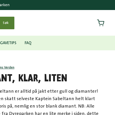
parken
Handlek
Søk
GAVETIPS
FAQ
nns Verden
NT, KLAR, LITEN
ltann er alltid på jakt etter gull og diamanter!
en skatt selveste Kaptein Sabeltann helt klart
ris på, nemlig en stor blank diamant. NB: Alle
fra Dyreparken har en lite merke i siden, dette