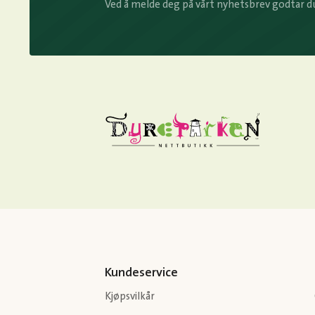
Ved å melde deg på vårt nyhetsbrev godtar d
Kundeservice
Kjøpsvilkår