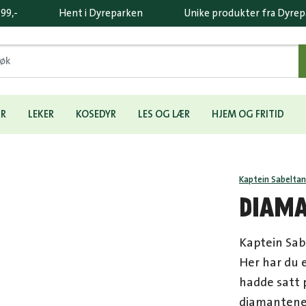
 99,-
Hent i Dyreparken
Unike produkter fra Dyre
ÆR
LEKER
KOSEDYR
LES OG LÆR
HJEM OG FRITID
Kaptein Sabelta
DIAMA
Kaptein Sabe
Her har du 
hadde satt p
diamantene 