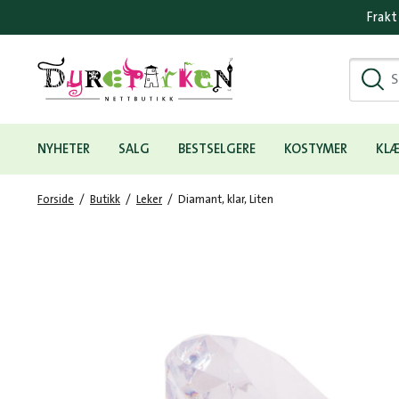
Frakt
Hovedmeny
NYHETER
SALG
BESTSELGERE
KOSTYMER
KL
Forside
/
Butikk
/
Leker
/
Diamant, klar, Liten