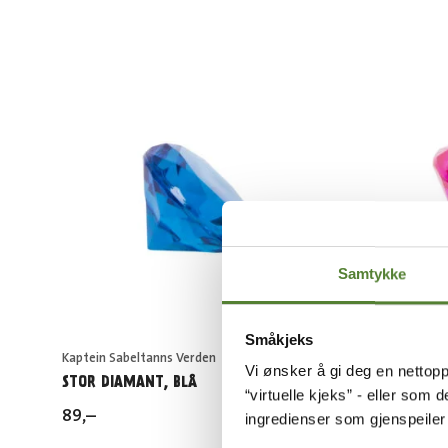
Samtykke
Småkjeks
Kaptein Sabeltanns Verden
Kaptein S
Vi ønsker å gi deg en nettopp
STOR DIAMANT, BLÅ
STOR DI
“virtuelle kjeks” - eller som 
89
,–
89
,–
ingredienser som gjenspeile