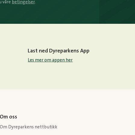
u våre
betingelser
.
Last ned Dyreparkens App
Les mer om appen her
Om oss
Om Dyreparkens nettbutikk