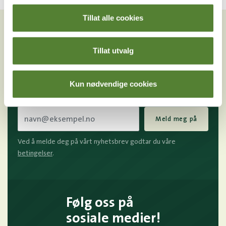
VIL DU HA NYHETSBREV FRA
Tillat alle cookies
OSS?
Melder du deg på Dyreparkens nyhetsbrev får du
Tillat utvalg
unike tilbud og nyheter. Uten nyhetsbrev går du glipp
av mange fordeler.
Kun nødvendige cookies
E-post
Meld meg på
Ved å melde deg på vårt nyhetsbrev godtar du våre
betingelser
.
Følg oss på
sosiale medier!