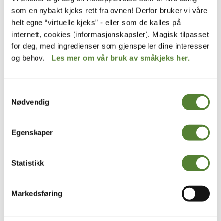
som en nybakt kjeks rett fra ovnen! Derfor bruker vi våre
helt egne “virtuelle kjeks” - eller som de kalles på
internett, cookies (informasjonskapsler). Magisk tilpasset
for deg, med ingredienser som gjenspeiler dine interesser
og behov.
Les mer om vår bruk av småkjeks her.
Samtykkevalg
Nødvendig
Egenskaper
Kaptein Sabeltanns Verden
Kardemomme by
PARAPLY MED
GENSER – JONATAN,
SVERDHÅNDTAK -BARN
KARDEMOMME BY
Statistikk
199
,–
199
,–
Markedsføring