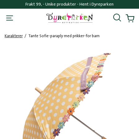
Frakt 99, - Unike produkter - Hent i Dyreparken
Søk
Handl
Karakterer
/
Tante Sofie-paraply med prikker-for barn