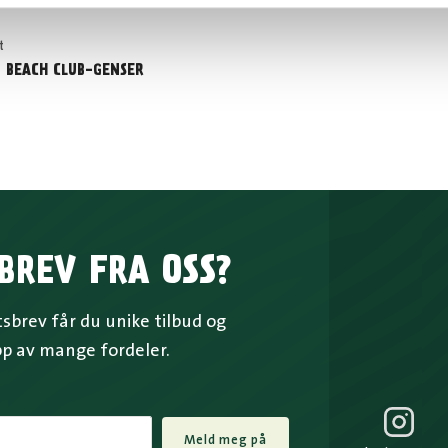
t
 BEACH CLUB-GENSER
BREV FRA OSS?
brev får du unike tilbud og
pp av mange fordeler.
Meld meg på