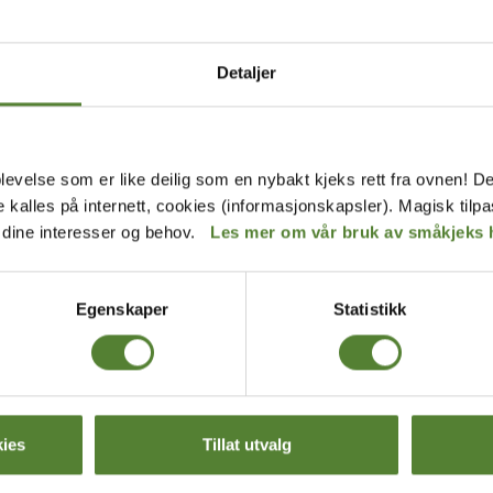
me by
Dyreparken
– JONATAN,
JOGGEBUKSE MED LEOPARD
OMME BY
DYREPARKEN
Detaljer
229
,–
levelse som er like deilig som en nybakt kjeks rett fra ovnen! De
de kalles på internett, cookies (informasjonskapsler). Magisk tilp
r dine interesser og behov.
Les mer om vår bruk av småkjeks 
Egenskaper
Statistikk
ies
Tillat utvalg