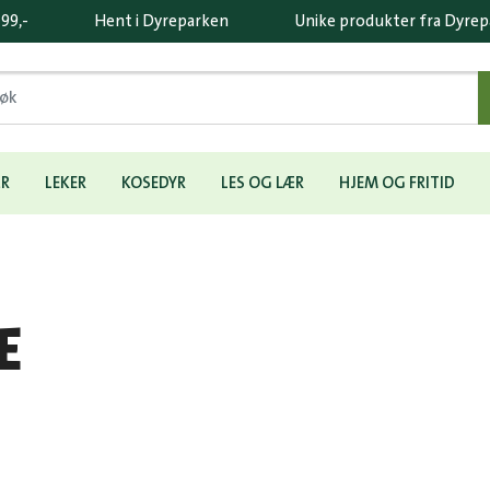
 99,-
Hent i Dyreparken
Unike produkter fra Dyre
ÆR
LEKER
KOSEDYR
LES OG LÆR
HJEM OG FRITID
E