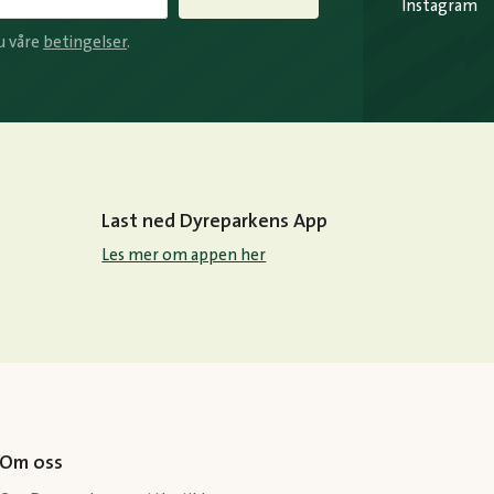
Instagram
u våre
betingelser
.
Last ned Dyreparkens App
Les mer om appen her
Om oss