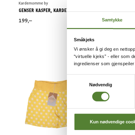
Kardemomme by
Kardemom
GENSER KASPER, KARDEMOMME BY
GENSER 
KARDEM
Samtykke
199
,–
199
,–
Småkjeks
Vi ønsker å gi deg en nettopp
“virtuelle kjeks” - eller som 
ingredienser som gjenspeile
Samtykkevalg
Nødvendig
Kun nødvendige cook