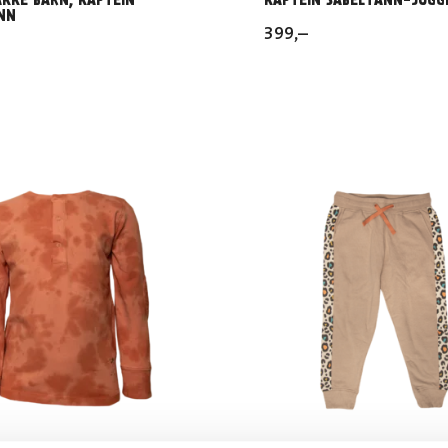
NN
399
,–