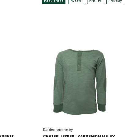
Popularitet
Nyeste
Pris lav
Pris høy
Kardemomme by
EDRESS
GENSER JESPER, KARDEMOMME BY