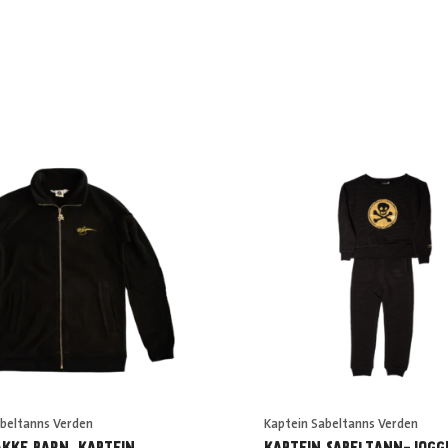
abeltanns Verden
Kaptein Sabeltanns Verden
AKKE BARN, KAPTEIN
KAPTEIN SABELTANN-JOGG