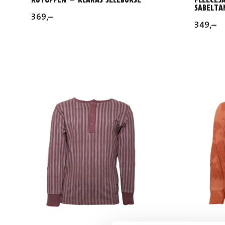
SABELTA
369
,–
349
,–