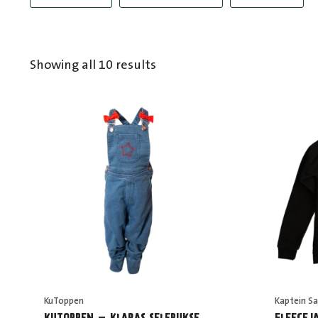
Sorted
Showing all 10 results
by
popularity
KuToppen
Kaptein S
KUTOPPEN – KLARAS SELEBUKSE
FLEECEJ