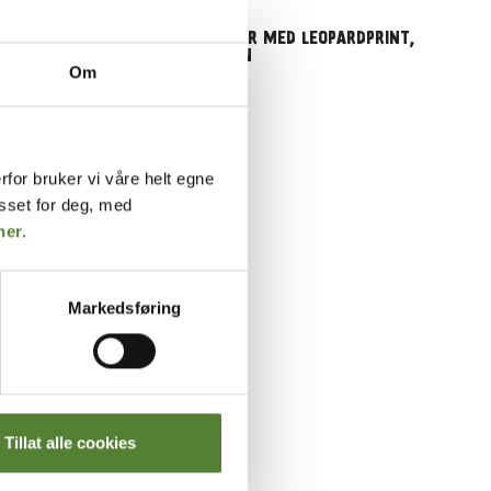
Dyreparken
PRINT,
HETTEGENSER MED LEOPARDPRINT,
DYREPARKEN
Om
299
,–
rfor bruker vi våre helt egne
asset for deg, med
her.
Markedsføring
Tillat alle cookies