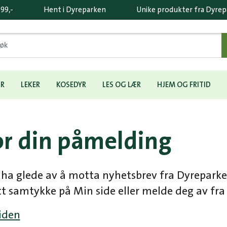
 99,-
Hent i Dyreparken
Unike produkter fra Dyre
ÆR
LEKER
KOSEDYR
LES OG LÆR
HJEM OG FRITID
or din påmelding
l ha glede av å motta nyhetsbrev fra Dyrepark
itt samtykke på Min side eller melde deg av fra
siden