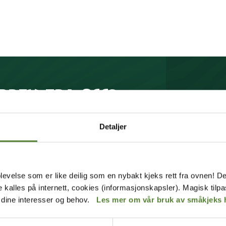
BREV FRA OSS?
brev får du unike tilbud og
Detaljer
pp av mange fordeler.
levelse som er like deilig som en nybakt kjeks rett fra ovnen! De
Meld meg på
de kalles på internett, cookies (informasjonskapsler). Magisk tilp
Instagram
r dine interesser og behov.
Les mer om vår bruk av småkjeks 
u våre
betingelser
.