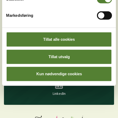
Meld meg på
Markedsføring
Ved å melde deg på vårt nyhetsbrev godtar du våre
betingelser
.
Tillat alle cookies
Følg oss på
sosiale medier!
Tillat utvalg
Kun nødvendige cookies
Instagram
TikTok
Snapchat
Facebook
Youtube
LinkedIn