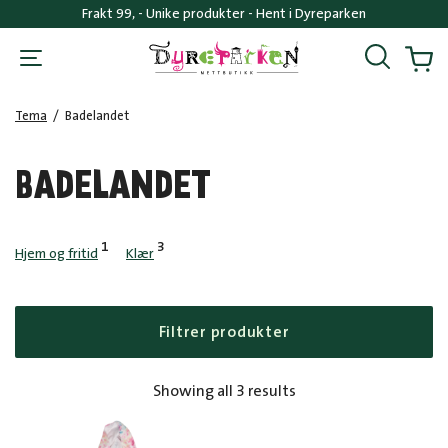
Frakt 99, - Unike produkter - Hent i Dyreparken
Søk
Handl
Tema
/
Badelandet
BADELANDET
1
3
Hjem og fritid
Klær
Filtrer produkter
Sorted
Showing all 3 results
by
popularity