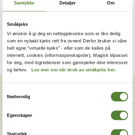
Samtykke
Detaljer
Om
Småkjeks
Badelandet
Vi ønsker å gi deg en nettopplevelse som er like deilig
LAGUNEN BEACH CLUB-
GENSER
som en nybakt kjeks rett fra ovnen! Derfor bruker vi våre
249
,–
helt egne “virtuelle kjeks” - eller som de kalles på
internett, cookies (informasjonskapsler). Magisk tilpasset
for deg, med ingredienser som gjenspeiler dine interesser
og behov.
Les mer om vår bruk av småkjeks her.
VIL DU HA NYHETSBREV FRA
OSS?
Samtykkevalg
Nødvendig
Melder du deg på Dyreparkens nyhetsbrev får du
unike tilbud og nyheter. Uten nyhetsbrev går du glipp
av mange fordeler.
Egenskaper
E-post
Statistikk