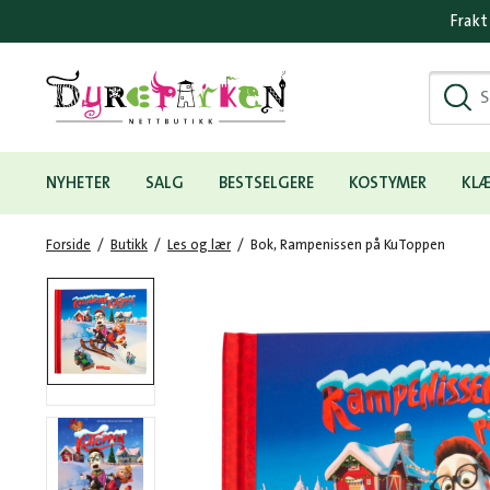
Frakt
Hovedmeny
NYHETER
SALG
BESTSELGERE
KOSTYMER
KL
Forside
/
Butikk
/
Les og lær
/
Bok, Rampenissen på KuToppen