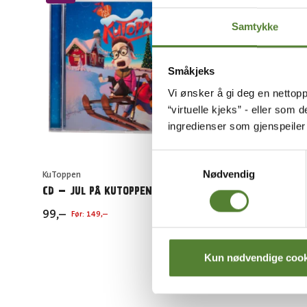
Samtykke
Småkjeks
Vi ønsker å gi deg en nettopp
“virtuelle kjeks” - eller som 
ingredienser som gjenspeile
Samtykkevalg
Nødvendig
KuToppen
KuToppen
CD – JUL PÅ KUTOPPEN
KUTOPPE
99
,–
149
,–
Før:
149
,–
Kun nødvendige cook