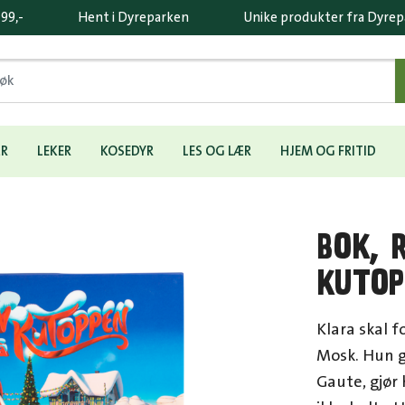
 99,-
Hent i Dyreparken
Unike produkter fra Dyre
ÆR
LEKER
KOSEDYR
LES OG LÆR
HJEM OG FRITID
BOK, 
KUTOP
Klara skal 
Mosk. Hun 
Gaute, gjør 