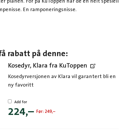
ter planen. For på KuToppen har de en helt spesiell
ampenisse. En ramponeringsnisse.
få rabatt på denne:
Kosedyr, Klara fra KuToppen
Kosedyrversjonen av Klara vil garantert bli en
ny favoritt
Add for
224
,–
Før:
249
,–