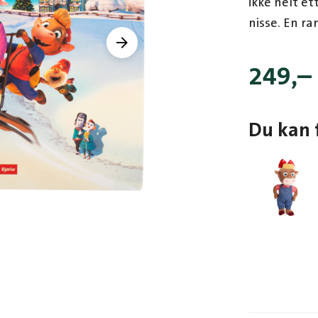
ikke helt et
nisse. En r
249
,–
Du kan 