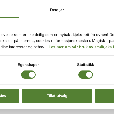
Detaljer
levelse som er like deilig som en nybakt kjeks rett fra ovnen! De
de kalles på internett, cookies (informasjonskapsler). Magisk tilp
r dine interesser og behov.
Les mer om vår bruk av småkjeks 
Egenskaper
Statistikk
KuToppen
N BOK, DYRENE PÅ GÅRDEN
KOSEDYR, KLARA FRA KUT
249
,–
ies
Tillat utvalg