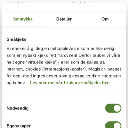
Hakkebakkeskogen
Hakkebakkeskogen
PLAKAT A4, KLATREMUS
PLAKAT A4, MIKKEL REV
40
,–
40
,–
Samtykke
Detaljer
Om
Småkjeks
Vi ønsker å gi deg en nettopplevelse som er like deilig
som en nybakt kjeks rett fra ovnen! Derfor bruker vi våre
helt egne “virtuelle kjeks” - eller som de kalles på
internett, cookies (informasjonskapsler). Magisk tilpasset
for deg, med ingredienser som gjenspeiler dine interesser
og behov.
Les mer om vår bruk av småkjeks her.
Kardemomme by
Hakkebakkeskogen
Samtykkevalg
PLAKAT A4,
PLAKAT, A4, LOV FOR
KARDEMOMMELOVEN
DYRENE I
Nødvendig
HAKKEBAKKESKOGEN
40
,–
40
,–
Egenskaper