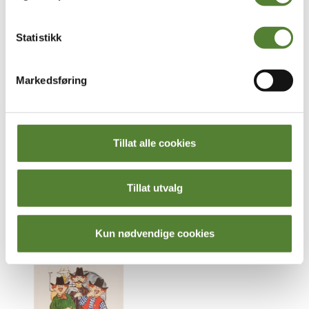
Statistikk
Markedsføring
Tillat alle cookies
Kardemomme by
Kardemomme by
KARDEMOMME BY PLAKAT
KARDEMOMME BY PLAKAT
Tillat utvalg
A4, BASTIAN
A4, TANTE SOFIE
40
,–
40
,–
Kun nødvendige cookies