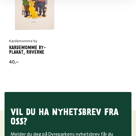
Kardemomme by
KARDEMOMME BY-
PLAKAT, RØVERNE
40
,–
VIL DU HA NYHETSBREV FRA
OSS?
Melder du deg på Dyreparkens nyhetsbrev får du