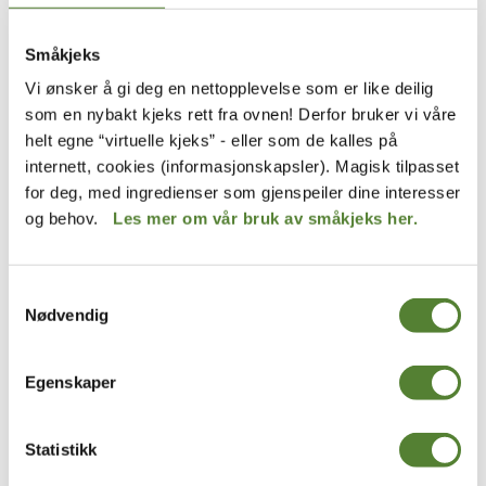
Småkjeks
Vi ønsker å gi deg en nettopplevelse som er like deilig
Dyreparken
TOSIDIG BILDEKORT MED
som en nybakt kjeks rett fra ovnen! Derfor bruker vi våre
DYREPARKEN MØNSTER
SEKK, DYREMØNSTER
helt egne “virtuelle kjeks” - eller som de kalles på
GRØNN, 15L
29
,–
internett, cookies (informasjonskapsler). Magisk tilpasset
379
,–
for deg, med ingredienser som gjenspeiler dine interesser
og behov.
Les mer om vår bruk av småkjeks her.
Samtykkevalg
Nødvendig
Egenskaper
Statistikk
Hakkebakkeskogen
Badelandet