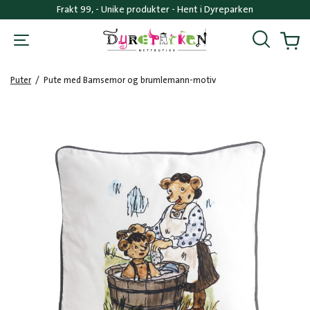
Frakt 99, - Unike produkter - Hent i Dyreparken
Søk
Handl
Puter
/
Pute med Bamsemor og brumlemann-motiv