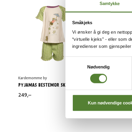
Samtykke
Småkjeks
Vi ønsker å gi deg en nettopp
“virtuelle kjeks” - eller som 
ingredienser som gjenspeile
Samtykkevalg
Nødvendig
Kardemomme by
Kardemom
PYJAMAS BESTEMOR SKOGMUS
KJOLE, 
KARDEM
249
,–
299
,–
Kun nødvendige cook