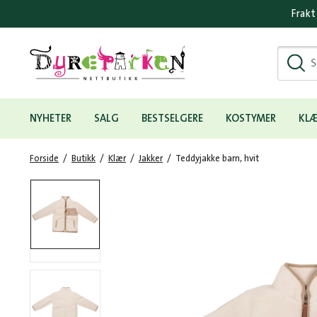
Frakt
Hovedmeny
NYHETER
SALG
BESTSELGERE
KOSTYMER
KL
Forside
/
Butikk
/
Klær
/
Jakker
/
Teddyjakke barn, hvit