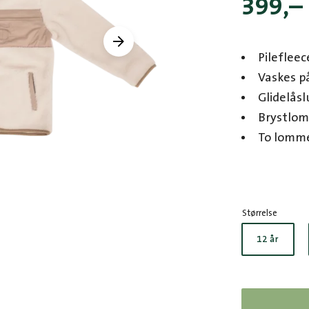
399
,–
Pilefleec
Vaskes på
Glidelåsl
Brystlom
To lommer
Størrelse
12 år