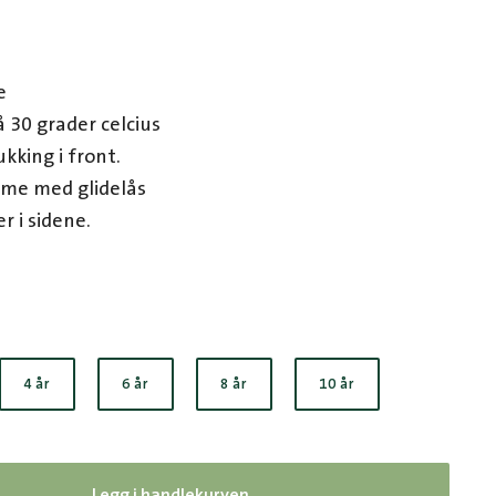
e
 30 grader celcius
ukking i front.
me med glidelås
 i sidene.
4 år
6 år
8 år
10 år
Legg i handlekurven