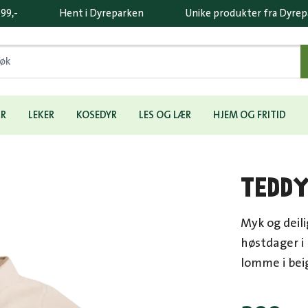
 99,-
Hent i Dyreparken
Unike produkter fra Dyre
ÆR
LEKER
KOSEDYR
LES OG LÆR
HJEM OG FRITID
TEDDY
Myk og deili
høstdager i 
lomme i bei