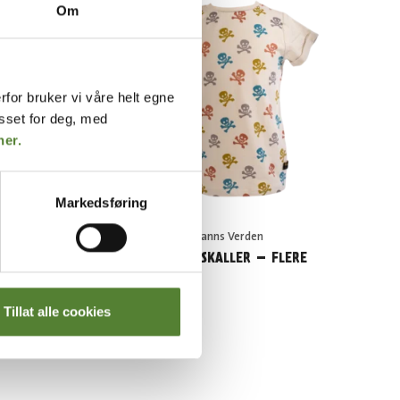
Om
rfor bruker vi våre helt egne
asset for deg, med
her.
Markedsføring
Kaptein Sabeltanns Verden
T-SKJORTE, SKALLER – FLERE
RIKKER
FARGER
149
,–
Tillat alle cookies