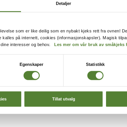
Detaljer
levelse som er like deilig som en nybakt kjeks rett fra ovnen! De
de kalles på internett, cookies (informasjonskapsler). Magisk tilp
r dine interesser og behov.
Les mer om vår bruk av småkjeks 
Egenskaper
Statistikk
me by
Kardemomme by
KAMOMILLA –
ØKOLOGISK BABYBODY,
OMME BY
KARDEMOMME BY, LILLA P
129
,–
ies
Tillat utvalg