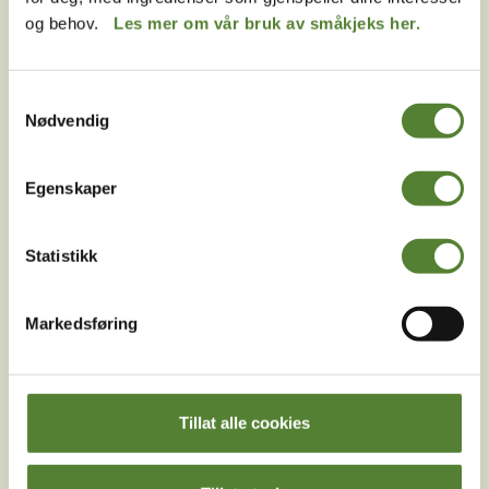
E-post
og behov.
Les mer om vår bruk av småkjeks her.
Meld meg på
Ved å melde deg på vårt nyhetsbrev godtar du våre
Samtykkevalg
Nødvendig
betingelser
.
Egenskaper
Følg oss på
sosiale medier!
Statistikk
Markedsføring
Instagram
TikTok
Snapchat
Facebook
Youtube
LinkedIn
Tillat alle cookies