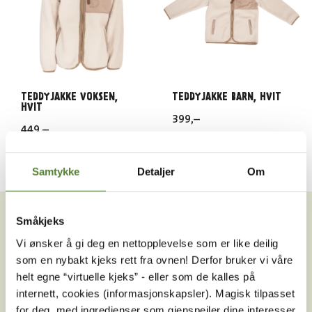
TEDDYJAKKE VOKSEN,
TEDDYJAKKE BARN, HVIT
HVIT
399
,–
449
,–
Samtykke
Detaljer
Om
VIL DU HA NYHETSBREV FRA
OSS?
Småkjeks
Vi ønsker å gi deg en nettopplevelse som er like deilig
Melder du deg på Dyreparkens nyhetsbrev får du
som en nybakt kjeks rett fra ovnen! Derfor bruker vi våre
unike tilbud og nyheter. Uten nyhetsbrev går du glipp
helt egne “virtuelle kjeks” - eller som de kalles på
av mange fordeler.
internett, cookies (informasjonskapsler). Magisk tilpasset
for deg, med ingredienser som gjenspeiler dine interesser