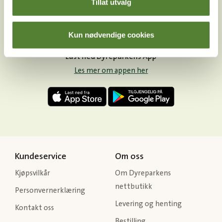
Tillat utvalg
Kun nødvendige cookies
Last ned Dyreparkens App
Les mer om appen her
Kundeservice
Om oss
Kjøpsvilkår
Om Dyreparkens
nettbutikk
Personvernerklæring
Levering og henting
Kontakt oss
Bestilling