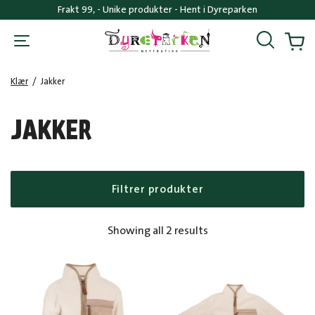
Frakt 99, - Unike produkter - Hent i Dyreparken
Søk
Handl
Klær
/
Jakker
JAKKER
Filtrer produkter
Sorted
Showing all 2 results
by
popularity