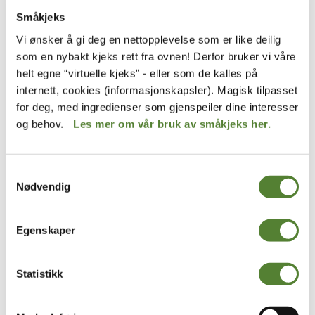
Småkjeks
KuToppen
Dyreparken
Vi ønsker å gi deg en nettopplevelse som er like deilig
SEKK, KUTOPPEN, 8L
SEKK, DYREMØNSTER
som en nybakt kjeks rett fra ovnen! Derfor bruker vi våre
GRØNN, 15L
helt egne “virtuelle kjeks” - eller som de kalles på
379
,–
379
,–
internett, cookies (informasjonskapsler). Magisk tilpasset
for deg, med ingredienser som gjenspeiler dine interesser
og behov.
Les mer om vår bruk av småkjeks her.
Samtykkevalg
Nødvendig
Egenskaper
Statistikk
PARAPLY
Hakkebakkeskogen
SAMMENLEGGBAR MED
PLAKAT A4, KLATREMUS
REFLEKS -VOKSNE
40
,–