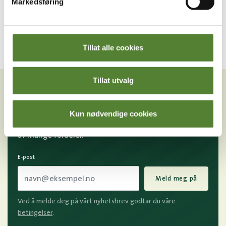
Markedsføring
199
,–
Tillat alle cookies
VIL DU HA NYHETSBREV FRA
Tillat utvalg
OSS?
Melder du deg på Dyreparkens nyhetsbrev får du
Kun nødvendige cookies
unike tilbud og nyheter. Uten nyhetsbrev går du glipp
av mange fordeler.
E-post
Meld meg på
Ved å melde deg på vårt nyhetsbrev godtar du våre
betingelser
.