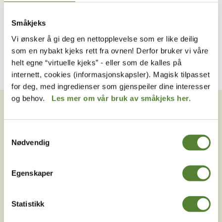
PARAPLY, KUTOPPEN BARN
PARAPLY
SAMMENLEGGBAR MED
Småkjeks
REFLEKS -VOKSNE
149
,–
Vi ønsker å gi deg en nettopplevelse som er like deilig
199
,–
som en nybakt kjeks rett fra ovnen! Derfor bruker vi våre
helt egne “virtuelle kjeks” - eller som de kalles på
internett, cookies (informasjonskapsler). Magisk tilpasset
for deg, med ingredienser som gjenspeiler dine interesser
VIL DU HA NYHETSBREV FRA
og behov.
Les mer om vår bruk av småkjeks her.
OSS?
Melder du deg på Dyreparkens nyhetsbrev får du
Samtykkevalg
unike tilbud og nyheter. Uten nyhetsbrev går du glipp
Nødvendig
av mange fordeler.
Egenskaper
E-post
Meld meg på
Statistikk
Ved å melde deg på vårt nyhetsbrev godtar du våre