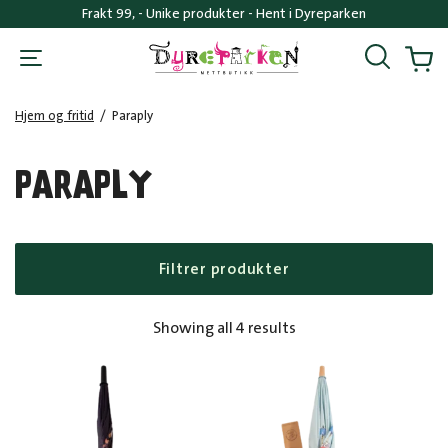
Frakt 99, - Unike produkter - Hent i Dyreparken
Søk
Handl
Hjem og fritid
/
Paraply
PARAPLY
Filtrer produkter
Sorted
Showing all 4 results
by
popularity