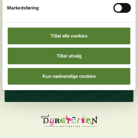
betingelser
.
Markedsføring
Følg oss på
Tillat alle cookies
sosiale medier!
Tillat utvalg
Instagram
TikTok
Snapchat
Facebook
Youtube
Kun nødvendige cookies
LinkedIn