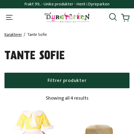
Frakt 99, - Unike produkter - Hent i Dyreparken
Søk
Handl
Karakterer
/
Tante Sofie
TANTE SOFIE
Filtrer produkter
Sorted
Showing all 4 results
by
popularity