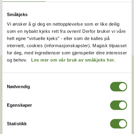
Kardemomme by
Kardemomme by
Småkjeks
KARDEMOMME BY PLAKAT
TANTE SOFIE-SHORTS,
A4, TANTE SOFIE
KARDEMOMME BY
Vi ønsker å gi deg en nettopplevelse som er like deilig
40
,–
169
,–
som en nybakt kjeks rett fra ovnen! Derfor bruker vi våre
helt egne “virtuelle kjeks” - eller som de kalles på
internett, cookies (informasjonskapsler). Magisk tilpasset
for deg, med ingredienser som gjenspeiler dine interesser
VIL DU HA NYHETSBREV FRA
og behov.
Les mer om vår bruk av småkjeks her.
OSS?
Melder du deg på Dyreparkens nyhetsbrev får du
Samtykkevalg
Nødvendig
unike tilbud og nyheter. Uten nyhetsbrev går du glipp
av mange fordeler.
Egenskaper
E-post
Meld meg på
Statistikk
Ved å melde deg på vårt nyhetsbrev godtar du våre