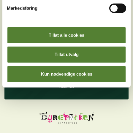
betingelser
.
Markedsføring
Følg oss på
Tillat alle cookies
sosiale medier!
Tillat utvalg
Instagram
TikTok
Snapchat
Facebook
Youtube
Kun nødvendige cookies
LinkedIn