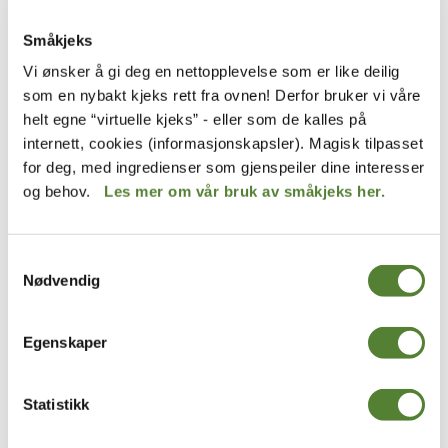
Småkjeks
Vi ønsker å gi deg en nettopplevelse som er like deilig
Hakkebakkeskogen
Thorbjørn Egner
som en nybakt kjeks rett fra ovnen! Derfor bruker vi våre
AKTIVITETSHEFTE, ABC &
KARDEMOMMEBY
123 I HAKKEBAKKESKOGEN
TEGNEBLOKK
helt egne “virtuelle kjeks” - eller som de kalles på
internett, cookies (informasjonskapsler). Magisk tilpasset
99
,–
79
,–
for deg, med ingredienser som gjenspeiler dine interesser
og behov.
Les mer om vår bruk av småkjeks her.
Samtykkevalg
Nødvendig
Egenskaper
Statistikk
Dyreparken
Hakkebakkeskogen
DYREPARKEN SAMLEKORT
AKTIVITETSBOK,