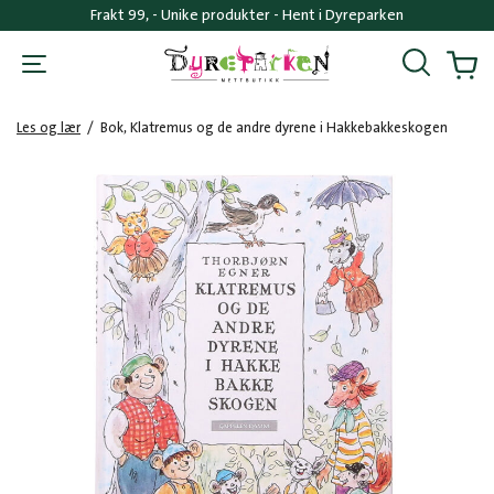
Frakt 99, - Unike produkter - Hent i Dyreparken
Søk
Handl
Les og lær
/
Bok, Klatremus og de andre dyrene i Hakkebakkeskogen