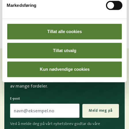
5 PK
HAKKEBAKKESKOGEN
Markedsføring
29
,–
89
,–
Tillat alle cookies
VIL DU HA NYHETSBREV FRA
Tillat utvalg
OSS?
Kun nødvendige cookies
Melder du deg på Dyreparkens nyhetsbrev får du
unike tilbud og nyheter. Uten nyhetsbrev går du glipp
av mange fordeler.
E-post
Meld meg på
Ved å melde deg på vårt nyhetsbrev godtar du våre