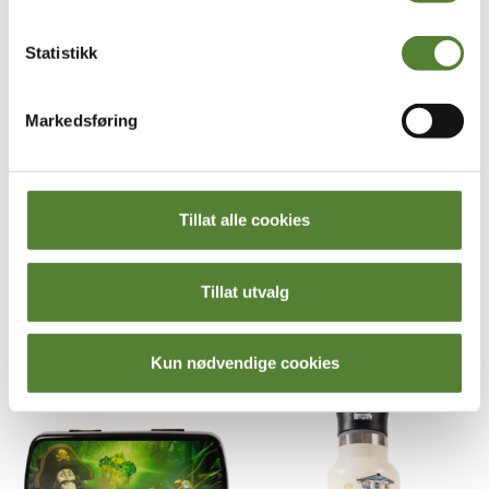
Statistikk
Markedsføring
BOK, RAMPENISSEN PÅ
Tillat alle cookies
KUTOPPEN
249
,–
Tillat utvalg
FLASKER OG MATBOKSER:
Kun nødvendige cookies