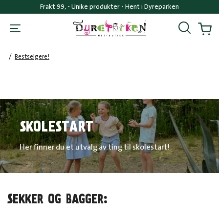
Frakt 99, - Unike produkter - Hent i Dyreparken
Søk
Handl
/
Bestselgere!
SKOLESTART
Her finner du et utvalg av ting til skolestart!
SEKKER OG BAGGER: