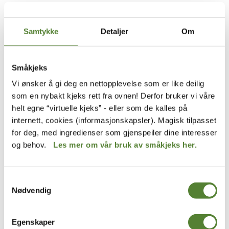
99
,–
249
,–
Samtykke
Detaljer
Om
Småkjeks
Vi ønsker å gi deg en nettopplevelse som er like deilig
som en nybakt kjeks rett fra ovnen! Derfor bruker vi våre
helt egne “virtuelle kjeks” - eller som de kalles på
internett, cookies (informasjonskapsler). Magisk tilpasset
for deg, med ingredienser som gjenspeiler dine interesser
og behov.
Les mer om vår bruk av småkjeks her.
Thorbjørn Egner
Hakkebakkeskogen
BOK, KARIUS OG BAKTUS
BOK, KLATREMUS OG DE
ANDRE DYRENE I
HAKKEBAKKESKOGEN
249
,–
Samtykkevalg
249
,–
Nødvendig
Egenskaper